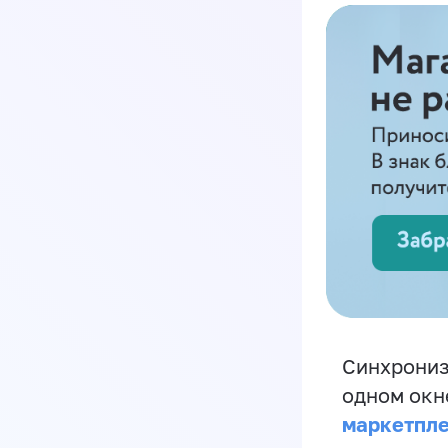
Синхрониз
одном окн
маркетпл