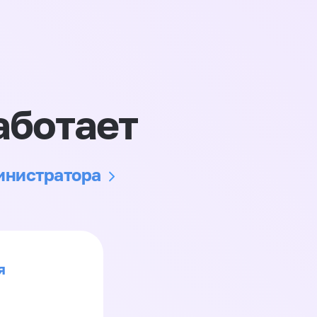
аботает
министратора
я