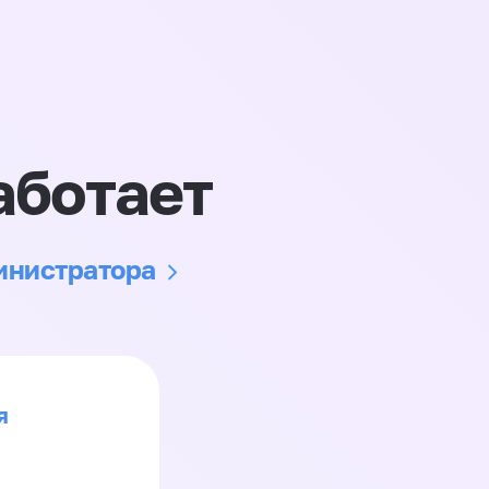
аботает
министратора
я