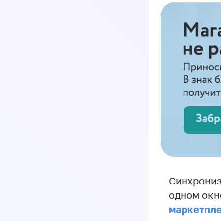
Синхрониз
одном окн
маркетпл