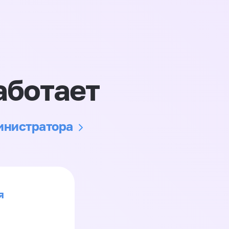
аботает
министратора
я