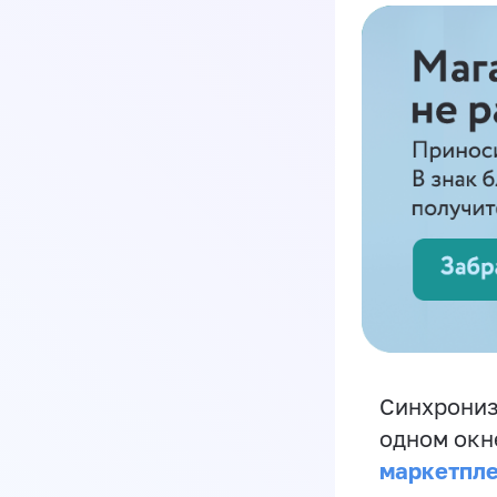
Синхрониз
одном окн
маркетпл