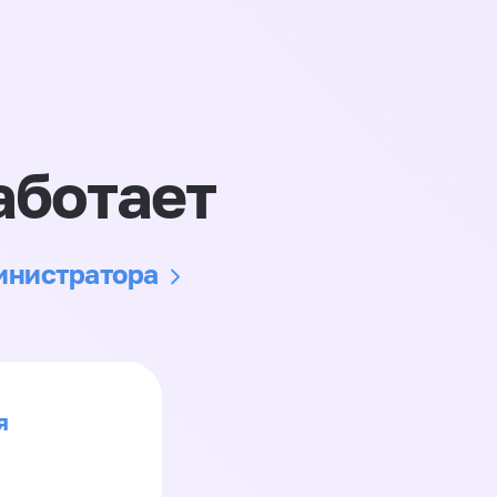
аботает
министратора
я