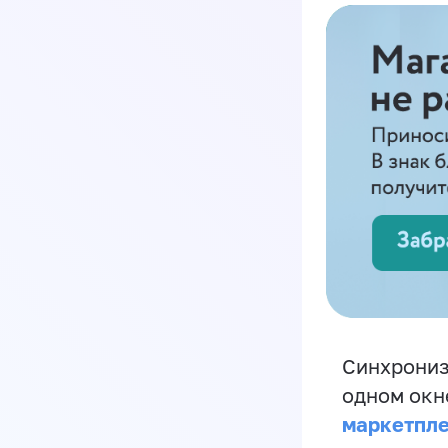
Синхрониз
одном окн
маркетпл