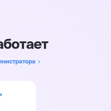
аботает
министратора
я