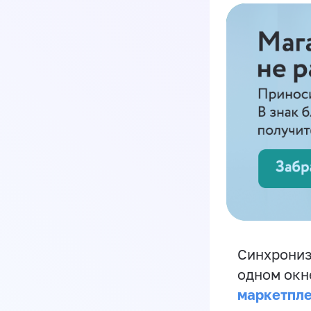
Синхрониз
одном окн
маркетпл