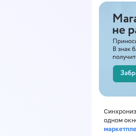
Синхрониз
одном окн
маркетпл