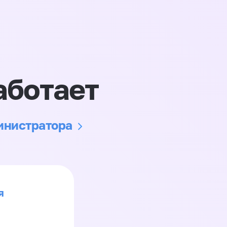
аботает
министратора
я