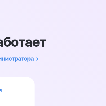
аботает
министратора
я