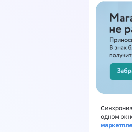
Синхрониз
одном окн
маркетпл