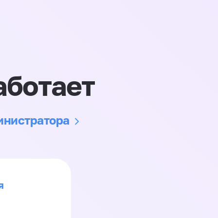
аботает
министратора
я