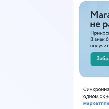
Синхрониз
одном окн
маркетпл