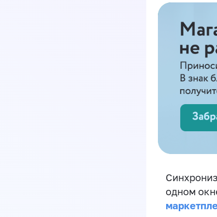
Синхрониз
одном окн
маркетпл