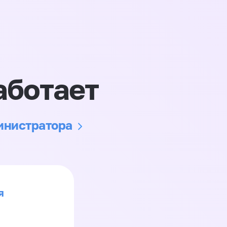
аботает
министратора
я