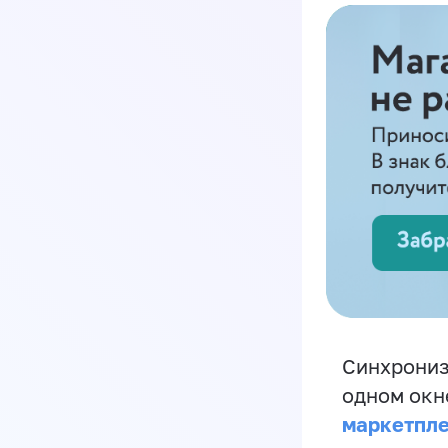
Синхрониз
одном окн
маркетпл