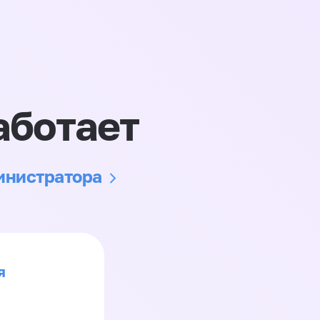
аботает
министратора
я