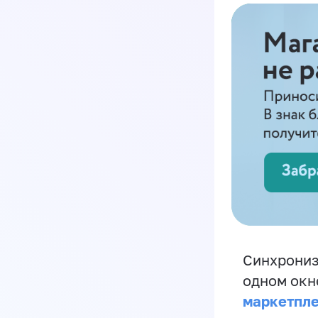
Синхрониз
одном окн
маркетпл