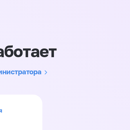
аботает
министратора
я