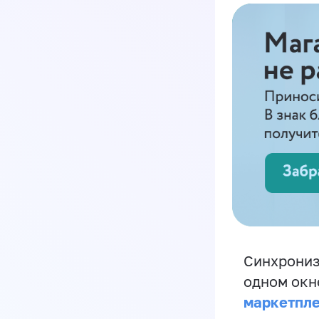
Синхрониз
одном окн
маркетпл