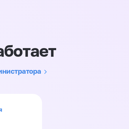
аботает
министратора
я