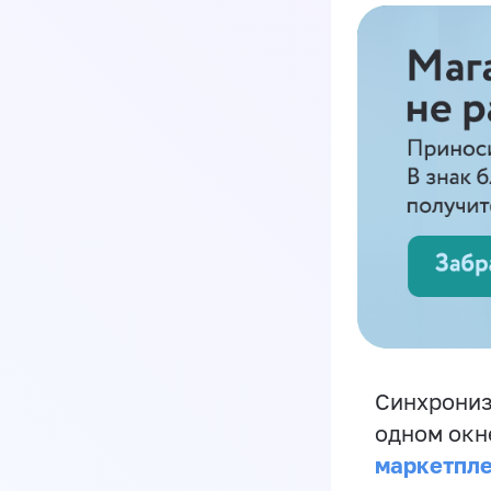
Синхрониз
одном окн
маркетпл