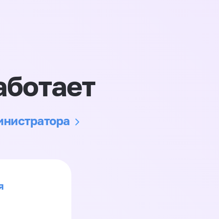
аботает
министратора
я