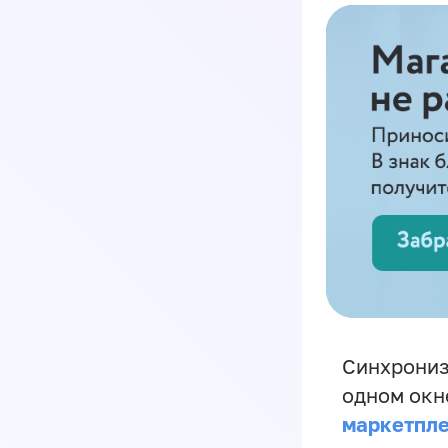
Синхрониз
одном окн
маркетпл