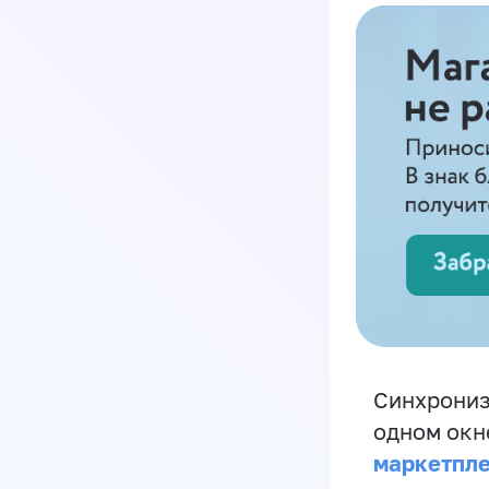
Синхрониз
одном окн
маркетпл