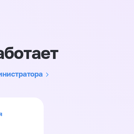
аботает
министратора
я