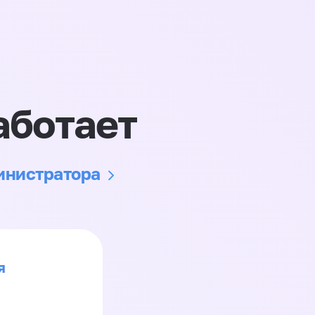
аботает
министратора
я