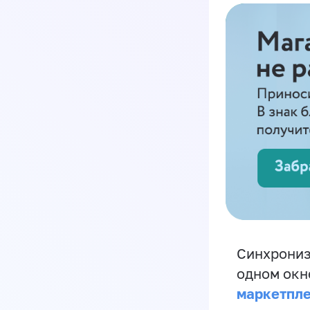
Синхрониз
одном окн
маркетпл