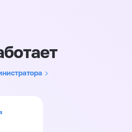
аботает
министратора
я