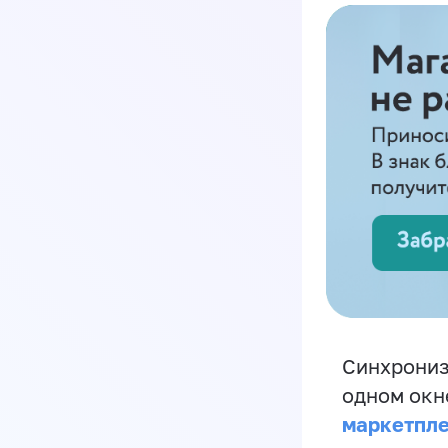
Синхрониз
одном окн
маркетпл