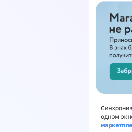
Синхрониз
одном окн
маркетпл