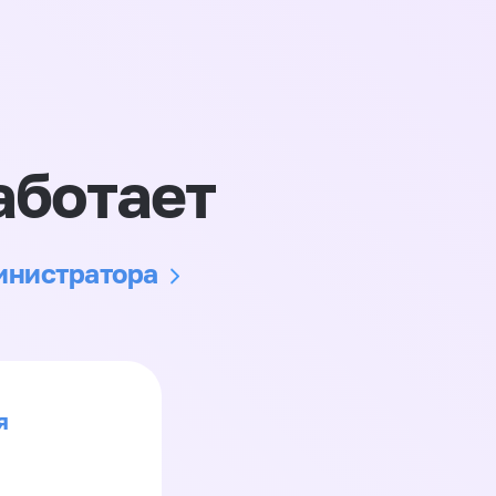
аботает
министратора
я