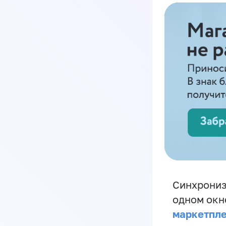
Синхрониз
одном окн
маркетпл