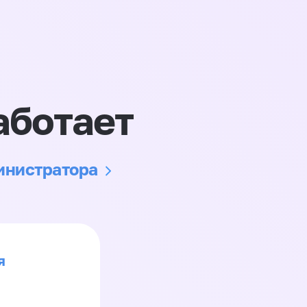
аботает
министратора
я