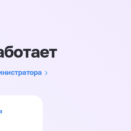
аботает
министратора
я