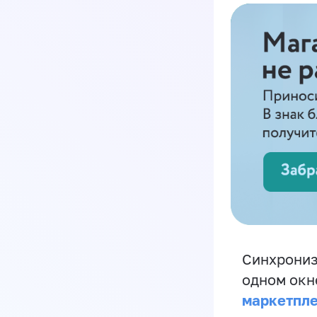
Синхрониз
одном окн
маркетпл