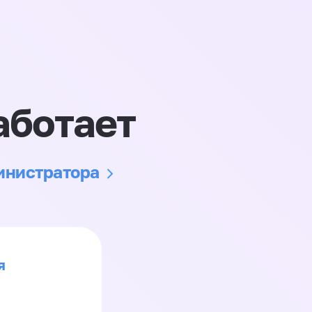
аботает
министратора
я