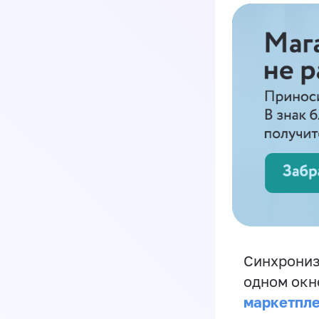
Синхрониз
одном окн
маркетпл