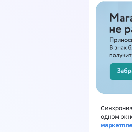
Синхрониз
одном окн
маркетпл