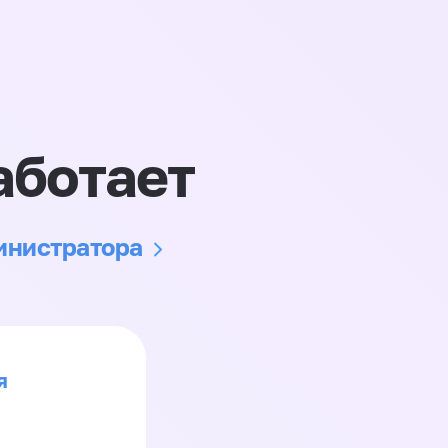
аботает
министратора
я