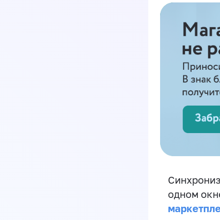
Синхрониз
одном окн
маркетпл