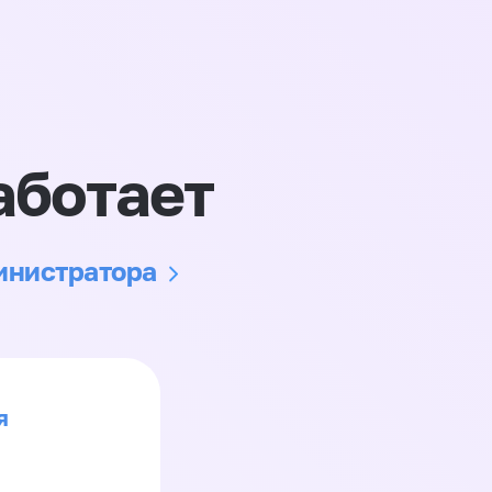
аботает
министратора
я