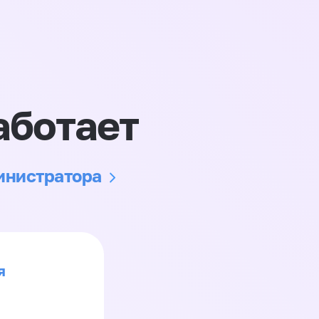
аботает
министратора
я