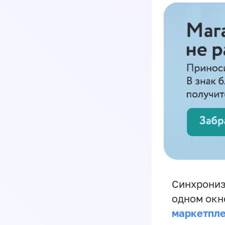
Синхрониз
одном окн
маркетпл