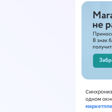
Синхрониз
одном окн
маркетпл