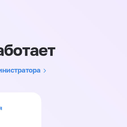
аботает
министратора
я