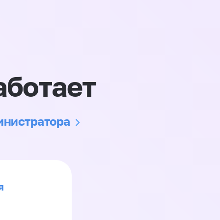
аботает
министратора
я