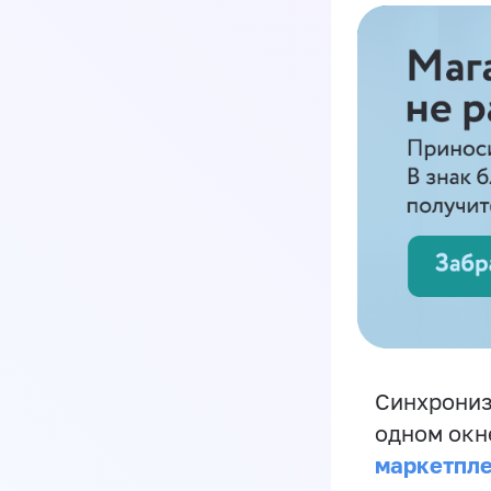
Синхрониз
одном окн
маркетпл